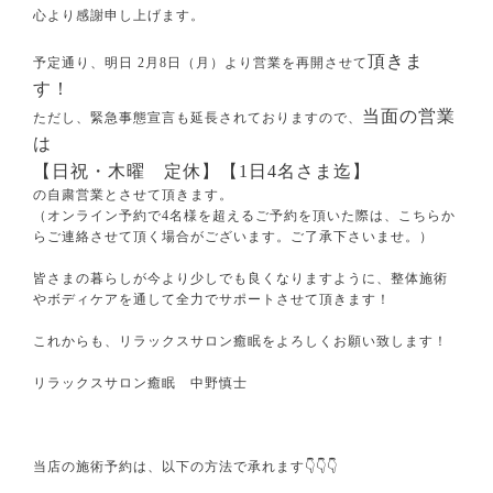
心より感謝申し上げます。
頂きま
予定通り、明日 2月8日（月）より営業を再開させて
す！
当面の営業
ただし、緊急事態宣言も延長されておりますので、
は
【日祝・木曜 定休】【1日4名さま迄】
の自粛営業とさせて頂きます。
（オンライン予約で4名様を超えるご予約を頂いた際は、こちらか
らご連絡させて頂く場合がございます。ご了承下さいませ。）
皆さまの暮らしが今より少しでも良くなりますように、整体施術
やボディケアを通して全力でサポートさせて頂きます！
これからも、リラックスサロン癒眠をよろしくお願い致します！
リラックスサロン癒眠 中野慎士
当店の施術予約は、以下の方法で承れます👇👇👇